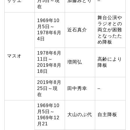
サザエ
月5日～現
加藤みどり
–
在
舞台公演や
1969年10
ラジオとの
月5日～
近石真介
両立が困難
1978年6月
となったた
4日
め降板
1978年6月
マスオ
11日～
高齢により
増岡弘
2019年8月
降板
18日
2019年8月
25日～現
田中秀幸
–
在
1969年10
月5日～
大山のぶ代
自主降板
1969年12
月21