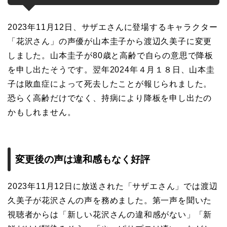
2023年11月12日、サザエさんに登場するキャラクター
「花沢さん」の声優が山本圭子から渡辺久美子に変更
しました。山本圭子が80歳と高齢で自らの意思で降板
を申し出たそうです。翌年2024年４月１８日、山本圭
子は敗血症によって死去したことが報じられました。
恐らく高齢だけでなく、持病により降板を申し出たの
かもしれません。
変更後の声は違和感もなく好評
2023年11月12日に放送された「サザエさん」では渡辺
久美子が花沢さんの声を務めました。第一声を聞いた
視聴者からは「新しい花沢さんの違和感がない」「新