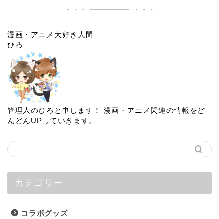
漫画・アニメ大好き人間
ひろ
管理人のひろと申します！ 漫画・アニメ関連の情報をど
んどんUPしていきます。
カテゴリー
コラボグッズ