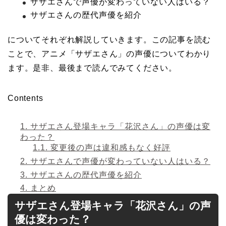
サザエさんで声優が変わっていない人はいる？
サザエさんの歴代声優を紹介
についてそれぞれ解説していきます。この記事を読む
ことで、アニメ「サザエさん」の声優についてわかり
ます。是非、最後まで読んでみてください。
Contents
1.
サザエさん登場キャラ「花沢さん」の声優は変
わった？
1.1.
変更後の声は違和感もなく好評
2.
サザエさんで声優が変わっていない人はいる？
3.
サザエさんの歴代声優を紹介
4.
まとめ
サザエさん登場キャラ「花沢さん」の声
優は変わった？