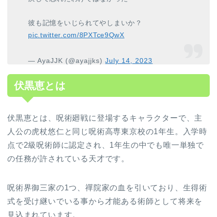
彼も記憶をいじられてやしまいか？
pic.twitter.com/8PXTce9QwX
— AyaJJK (@ayajjks)
July 14, 2023
伏黒恵とは
伏黒恵とは、呪術廻戦に登場するキャラクターで、主
人公の虎杖悠仁と同じ呪術高専東京校の1年生。入学時
点で2級呪術師に認定され、1年生の中でも唯一単独で
の任務が許されている天才です。
呪術界御三家の1つ、禪院家の血を引いており、生得術
式を受け継いでいる事から才能ある術師として将来を
見込まれています。