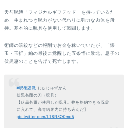
天与呪縛「フィジカルギフテッド」を持っているた
め、生まれつき呪力がない代わりに強力な肉体を所
持。基本的に呪具を使用して戦闘します。
術師の暗殺などの報酬でお金を稼いでいたが、「懐
玉・玉折」編の最後に覚醒した五条悟に敗北。息子の
伏黒恵のことを告げて死亡します。
#呪術廻戦
じゅじゅずかん
伏黒甚爾の刀（呪具）
【伏黒甚爾が使用した呪具。物を格納できる呪霊
に入れて、高専結界内に持ち込んだ】
pic.twitter.com/L18R8O0mo5