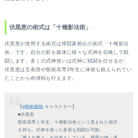
伏黒恵の術式は「十種影法術」
伏黒恵が使用する術式は禪院家相伝の術式「十種影法
術」です。自分の影を媒体に様々な式神を召喚して戦
闘します。多くの式神使いは式神に戦闘を任せるが、
伏黒恵は五条悟や呪術高専2年生に体術も鍛えられてい
たことから肉弾戦も行えます。
【
#呪術廻戦
キャラクター】
■伏黒恵
呪術高専１年生。十種影法術という恵まれた術式
を持ち、式神を使った多彩な戦闘が可能。
「善人を救う」を信条としている。最愛の姉・津