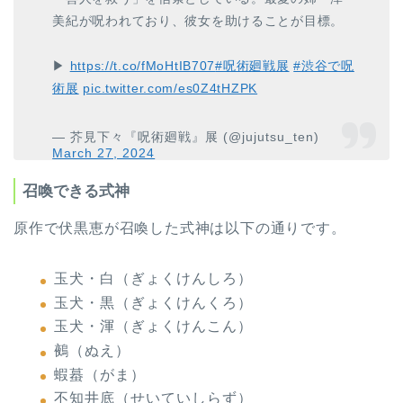
美紀が呪われており、彼女を助けることが目標。
▶
https://t.co/fMoHtIB707
#呪術廻戦展
#渋谷で呪
術展
pic.twitter.com/es0Z4tHZPK
— 芥見下々『呪術廻戦』展 (@jujutsu_ten)
March 27, 2024
召喚できる式神
原作で伏黒恵が召喚した式神は以下の通りです。
玉犬・白（ぎょくけんしろ）
玉犬・黒（ぎょくけんくろ）
玉犬・渾（ぎょくけんこん）
鵺（ぬえ）
蝦蟇（がま）
不知井底（せいていしらず）