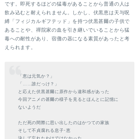
です。即死するほどの猛毒があることから普通の人は
飲み込むと耐えられません。しかし、伏黒恵は天与呪
縛「フィジカルギフテッド」を持つ伏黒甚爾の子供で
あることや、禪院家の血を引き継いでいることから猛
毒への耐性があり、宿儺の器になる素質があったと考
えられます。
「恵は元気か？」
「……誰だっけ？」
と応えた伏黒甚爾に原作から違和感があった
今回アニメの甚爾の様子を見るとほんとに記憶に
ないようだ
ただ死の間際に思い出したのはかつての家族
そして不貞腐れる息子･恵
決して忘れたわけではなかった