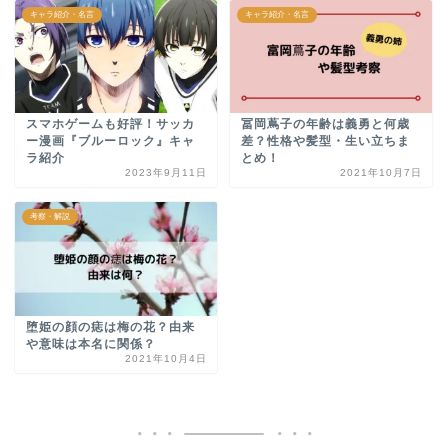
キャラ紹介・名言
キャラ紹介・名言
スマホゲームも好評！サッカ
冨岡蔦子の年齢は義勇と何歳
ー漫画『ブルーロック』キャ
差？性格や髪型・生い立ちま
ラ紹介
とめ！
2023年9月11日
2021年10月7日
考察・解説
堕姫の顔の痣は梅の花？由来
や意味は本名に関係？
2021年10月4日