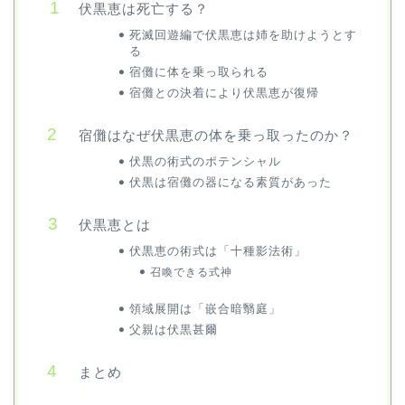
伏黒恵は死亡する？
死滅回遊編で伏黒恵は姉を助けようとす
る
宿儺に体を乗っ取られる
宿儺との決着により伏黒恵が復帰
宿儺はなぜ伏黒恵の体を乗っ取ったのか？
伏黒の術式のポテンシャル
伏黒は宿儺の器になる素質があった
伏黒恵とは
伏黒恵の術式は「十種影法術」
召喚できる式神
領域展開は「嵌合暗翳庭」
父親は伏黒甚爾
まとめ