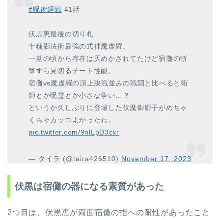
#呪術廻戦
41話
伏黒恵最後の切り札
十種影法術最強の式神魔虚羅。
一期の頃から存在は仄めかされてたけど宿儺の斬
撃すら見切るチート性能。
宿儺vs魔虚羅の頂上決戦並みの戦闘と比べると術
師とか呪霊とか小さな争い…？
というか久しぶりに登場した伏魔御廚子がめちゃ
くちゃカッコよかったわ。
pic.twitter.com/9nlLpD3ckr
— タイラ (@taira426510)
November 17, 2023
伏黒は宿儺の器になる素質があった
2つ目は、伏黒恵が両面宿儺の指への耐性があったこと