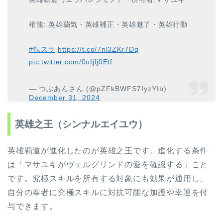
権能: 英雄覇気・英雄補正・英雄魅了・英雄行動
#転スラ
https://t.co/7nl3ZKr7Dq
pic.twitter.com/0oIjIj0Etf
— つぶあんさん (@pZFkBWFS7IyzYIb)
December 31, 2024
英雄之王（シンナルエイユウ）
英雄覇道が進化したのが英雄之王です。進化する条件
は「マサユキがヴェルグリンドの愛を確認する」こと
です。究極スキルを所有する対象にも効果が通用し、
自分の奉者に究極スキルに対抗可能な加護や幸運を付
与できます。