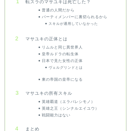
転スラのマサユキは死亡した？
普通の人間だから
パーティメンバーに裏切られるから
スキルが通用していなかった
マサユキの正体とは
リムルと同じ異世界人
皇帝ルドラの転生体
日本で見た女性の正体
ヴェルグリンドとは
東の帝国の皇帝になる
マサユキの所有スキル
英雄覇道（エラバレシモノ）
英雄之王（シンナルエイユウ）
戦闘能力はない
まとめ