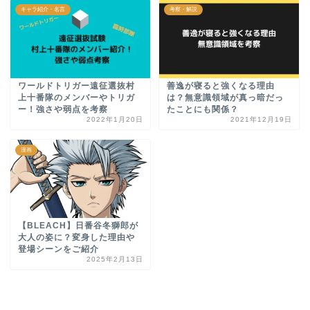
キャラ紹介・名言
考察・解説
ワールドトリガー遠征選抜村
善逸が寝ると強くなる理由
上十番隊のメンバーやトリガ
は？無意識領域が真っ暗だっ
ー！強さや弱点を考察
たことにも関係？
2022年1月20日
2021年12月19日
漫画
【BLEACH】日番谷冬獅郎が
大人の姿に？変身した理由や
登場シーンをご紹介
2025年2月13日