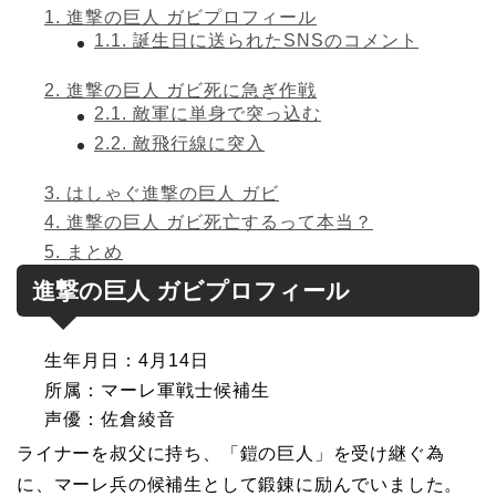
1.
進撃の巨人 ガビプロフィール
1.1.
誕生日に送られたSNSのコメント
2.
進撃の巨人 ガビ死に急ぎ作戦
2.1.
敵軍に単身で突っ込む
2.2.
敵飛行線に突入
3.
はしゃぐ進撃の巨人 ガビ
4.
進撃の巨人 ガビ死亡するって本当？
5.
まとめ
進撃の巨人 ガビプロフィール
生年月日：4月14日
所属：マーレ軍戦士候補生
声優：佐倉綾音
ライナーを叔父に持ち、「鎧の巨人」を受け継ぐ為
に、マーレ兵の候補生として鍛錬に励んでいました。