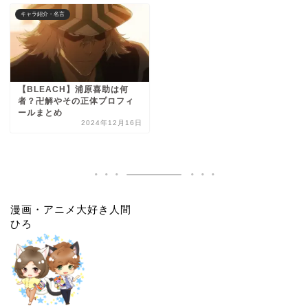
キャラ紹介・名言
【BLEACH】浦原喜助は何
者？卍解やその正体プロフィ
ールまとめ
2024年12月16日
漫画・アニメ大好き人間
ひろ