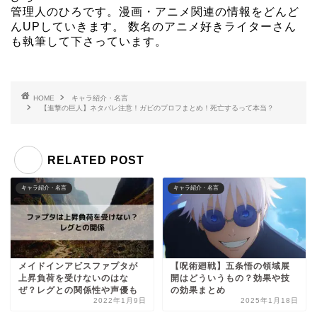
管理人のひろです。漫画・アニメ関連の情報をどんど
んUPしていきます。 数名のアニメ好きライターさん
も執筆して下さっています。
HOME
キャラ紹介・名言
【進撃の巨人】ネタバレ注意！ガビのプロフまとめ！死亡するって本当？
RELATED POST
キャラ紹介・名言
キャラ紹介・名言
メイドインアビスファプタが
【呪術廻戦】五条悟の領域展
上昇負荷を受けないのはな
開はどういうもの？効果や技
ぜ？レグとの関係性や声優も
の効果まとめ
2022年1月9日
2025年1月18日