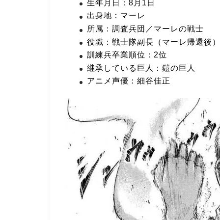
生年月日：8月1日
出身地：マーレ
所属：調査兵団／マーレの戦士
役職：戦士隊副長（マーレ帰還後
訓練兵卒業順位：2位
継承している巨人：鎧の巨人
アニメ声優：細谷佳正