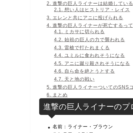
2.
進撃の巨人ライナーは結婚してい
2.1.
想い人はヒストリア・レイス
3.
エレンと共にアニに投げられる
4.
進撃の巨人ライナーが死亡するっ
4.1.
ミカサに切られる
4.2.
始祖の巨人の力で襲われる
4.3.
雷槍で打たれまくる
4.4.
ユミルに食われそうになる
4.5.
アニに蹴り殺されそうになる
4.6.
自ら命を絶とうとする
4.7.
天と地の戦い
5.
進撃の巨人ライナーついてのSNS
6.
まとめ
進撃の巨人ライナーのプ
名前：ライナー・ブラウン