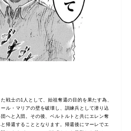
した戦士の1人として、始祖奪還の目的を果たす為、
ォール・マリアの壁を破壊し、訓練兵として潜り込
兵団へと入団。その後、ベルトルトと共にエレン奪
へと帰還することとなります。帰還後にマーレでエ