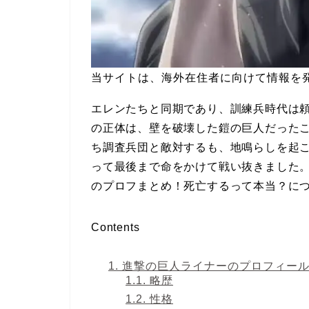
当サイトは、海外在住者に向けて情報を
エレンたちと同期であり、訓練兵時代は
の正体は、壁を破壊した鎧の巨人だった
ち調査兵団と敵対するも、地鳴らしを起
って最後まで命をかけて戦い抜きました
のプロフまとめ！死亡するって本当？に
Contents
1.
進撃の巨人ライナーのプロフィー
1.1.
略歴
1.2.
性格