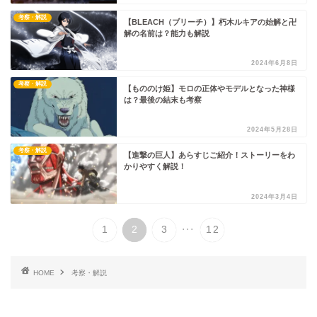
考察・解説
【BLEACH（ブリーチ）】朽木ルキアの始解と卍
解の名前は？能力も解説
2024年6月8日
考察・解説
【もののけ姫】モロの正体やモデルとなった神様
は？最後の結末も考察
2024年5月28日
考察・解説
【進撃の巨人】あらすじご紹介！ストーリーをわ
かりやすく解説！
2024年3月4日
...
1
2
3
12
HOME
考察・解説