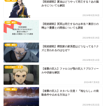
考察・解説
【呪術廻戦】夏油はどうやって死亡する？あの脳
みそについても解説
2024年8月26日
考察・解説
【呪術廻戦】冥冥は死亡するのは本当？裏切りの
噂は？憂憂との関係についても調査
2024年8月19日
考察・解説
【呪術廻戦】禪院家の家系図はどうなってる？ク
ズと言われるのはなぜ？
2024年8月12日
キャラ紹介・名言
【進撃の巨人】ファルコが顎の巨人？プロフィー
ルや伏線を解説
2024年7月8日
考察・解説
【進撃の巨人】ネタバレ注意！『地ならし』の発
動条件や止める方法は？
2024年6月22日