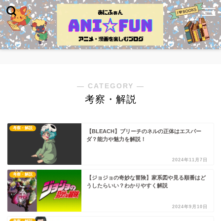
― CATEGORY ―
考察・解説
考察・解説
【BLEACH】ブリーチのネルの正体はエスパー
ダ？能力や魅力を解説！
2024年11月7日
考察・解説
【ジョジョの奇妙な冒険】家系図や見る順番はど
うしたらいい？わかりやすく解説
2024年9月10日