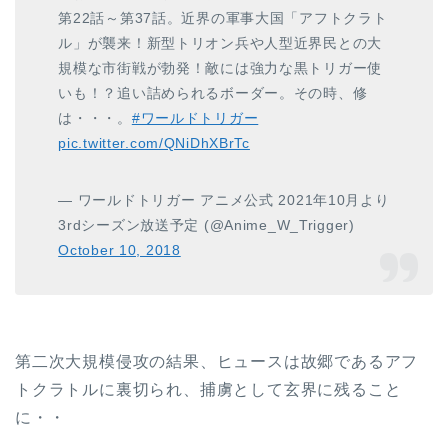
第22話～第37話。近界の軍事大国「アフトクラト
ル」が襲来！新型トリオン兵や人型近界民との大
規模な市街戦が勃発！敵には強力な黒トリガー使
いも！？追い詰められるボーダー。その時、修
は・・・。
#ワールドトリガー
pic.twitter.com/QNiDhXBrTc
— ワールドトリガー アニメ公式 2021年10月より
3rdシーズン放送予定 (@Anime_W_Trigger)
October 10, 2018
第二次大規模侵攻の結果、ヒュースは故郷であるアフ
トクラトルに裏切られ、捕虜として玄界に残ること
に・・