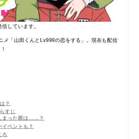
発信しています。
アニメ「山田くんとLv999の恋をする」。現在も配信
よ！
。
とは？
あらすじ
しまった茜は……？
いイベントも？
ころ