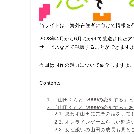
当サイトは、海外在住者に向けて情報を
2023年4月から6月にかけて放送された
サービスなどで視聴することができます
今回は同作の魅力について紹介しますよ
Contents
1.
「山田くんとLv999の恋をする」
2.
「山田くんとLv999の恋をする」
2.1.
思わず山田に失恋の話をして
2.2.
オンラインゲームらしい勘違
2.3.
女性嫌いの山田の成長も見ど