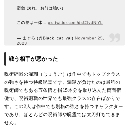
宿儺｢誇れ、お前は強い｣
この差は一体…
pic.twitter.com/dsC1vdNlYL
— まぐろ (@Black_cat_val)
November 25,
2023
戦う相手が悪かった
呪術廻戦の漏瑚（じょうご）は作中でもトップクラス
の強さを持つ特級呪霊です。漏瑚が負けたのは最強の
呪術師でもある五条悟と指15本分を取り込んだ両面宿
儺で、呪術廻戦の世界でも最強クラスの存在ばかりで
す。この2人は作中でも別格の強さを持つキャラクター
であり、ほとんどの呪術師や呪霊では太刀打ちできま
せん。