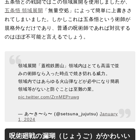
五条悟との戦闘ではこの領域展開を使用しましたが、
五条悟 領域展開
「無量空処」によって簡単に上書きさ
れてしまいました。しかしこれは五条悟という術師が
規格外なだけであり、普通の呪術師であれば対抗する
のはほぼ不可能と言えるでしょう。
領域展開「蓋棺鉄囲山」領域内はとても高温で並
みの術師なら入った時点で焼き切れる威力。
領域内ではあらゆる火山弾などが必中になり簡易
領域等がないと防ぐことは至難の業。
pic.twitter.com/ZrnMEPruwg
— あ〜き〜ら〜 (@setsuna_jujutsu)
January
1, 2024
呪術廻戦の漏瑚（じょうご）がかわいい