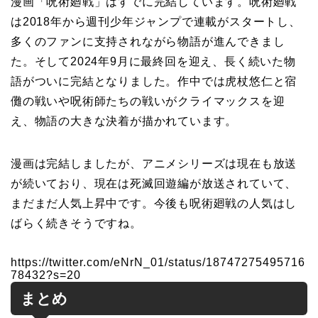
漫画「呪術廻戦」はすでに完結しています。呪術廻戦
は2018年から週刊少年ジャンプで連載がスタートし、
多くのファンに支持されながら物語が進んできまし
た。そして2024年9月に最終回を迎え、長く続いた物
語がついに完結となりました。作中では虎杖悠仁と宿
儺の戦いや呪術師たちの戦いがクライマックスを迎
え、物語の大きな決着が描かれています。
漫画は完結しましたが、アニメシリーズは現在も放送
が続いており、現在は死滅回遊編が放送されていて、
まだまだ人気上昇中です。今後も呪術廻戦の人気はし
ばらく続きそうですね。
https://twitter.com/eNrN_01/status/18747275495716
78432?s=20
まとめ