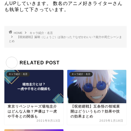
んUPしていきます。 数名のアニメ好きライターさん
も執筆して下さっています。
HOME
キャラ紹介・名言
【呪術廻戦】漏瑚（じょうご）は強かった？なぜかわいい？能力や死亡シーンま
とめ
RELATED POST
キャラ紹介・名言
キャラ紹介・名言
東京リベンジャーズ場地圭介
【呪術廻戦】五条悟の領域展
はどんな人物？声優は？一虎
開はどういうもの？効果や技
や千冬との関係も
の効果まとめ
2021年8月13日
2025年1月18日