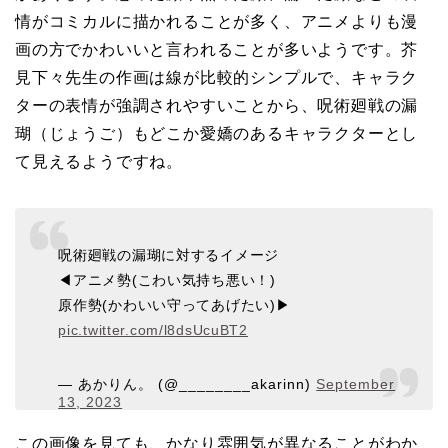
情がコミカルに描かれることが多く、アニメよりも漫
画の方でかわいいと言われることが多いようです。芥
見下々先生の作画は線が比較的シンプルで、キャラク
ターの表情が強調されやすいことから、呪術廻戦の漏
瑚（じょうご）もどこか愛嬌のあるキャラクターとし
て見えるようですね。
呪術廻戦の漏瑚に対するイメージ
◀︎アニメ勢(こわい気持ち悪い！)
原作勢(かわいい守ってあげたい)▶︎
pic.twitter.com/l8dsUcuBT2
— あかりん。 (@________akarinn)
September
13, 2023
この画像を見ても、かなり雰囲気が異なることがわか