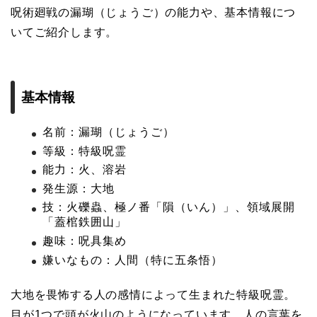
呪術廻戦の漏瑚（じょうご）の能力や、基本情報につ
いてご紹介します。
基本情報
名前：漏瑚（じょうご）
等級：特級呪霊
能力：火、溶岩
発生源：大地
技：火礫蟲、極ノ番「隕（いん）」、領域展開
「蓋棺鉄囲山」
趣味：呪具集め
嫌いなもの：人間（特に五条悟）
大地を畏怖する人の感情によって生まれた特級呪霊。
目が1つで頭が火山のようになっています。人の言葉を