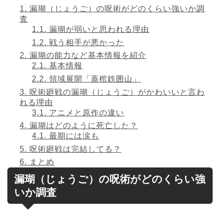
1.
漏瑚（じょうご）の呪術がどのくらい強いか調
査
1.1.
漏瑚が弱いと思われる理由
1.2.
戦う相手が悪かった
2.
漏瑚の能力など基本情報を紹介
2.1.
基本情報
2.2.
領域展開「蓋棺鉄囲山」
3.
呪術廻戦の漏瑚（じょうご）がかわいいと言わ
れる理由
3.1.
アニメと原作の違い
4.
漏瑚はどのように死亡した？
4.1.
最期には涙も
5.
呪術廻戦は完結してる？
6.
まとめ
漏瑚（じょうご）の呪術がどのくらい強
いか調査