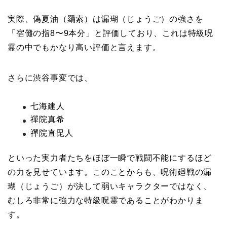
実際、偽夏油（羂索）は漏瑚（じょうご）の強さを
「宿儺の指8〜9本分」と評価しており、これは特級呪
霊の中でもかなり高い評価と言えます。
さらに渋谷事変では、
七海建人
禪院真希
禪院直毘人
といった実力者たちをほぼ一瞬で戦闘不能にするほど
の力を見せています。このことからも、呪術廻戦の漏
瑚（じょうご）が決して弱いキャラクターではなく、
むしろ非常に強力な特級呪霊であることがわかりま
す。