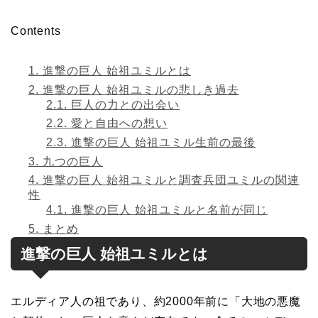
Contents
1.
進撃の巨人 始祖ユミルとは
2.
進撃の巨人 始祖ユミルの悲しき過去
2.1.
巨人の力との出会い
2.2.
愛と自由への想い
2.3.
進撃の巨人 始祖ユミル生前の最後
3.
九つの巨人
4.
進撃の巨人 始祖ユミルと調査兵団ユミルの関連
性
4.1.
進撃の巨人 始祖ユミルと名前が同じ
5.
まとめ
進撃の巨人 始祖ユミルとは
エルディア人の祖であり、約2000年前に「大地の悪魔