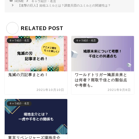
HOME
キャラ紹介・名言
【進撃の巨人】始祖ユミルとは？調査兵団のユミルとの関連性は？
RELATED POST
キャラ紹介・名言
キャラ紹介・名言
鬼滅の刃記事まとめ！
ワールドトリガー鳩原未来と
は何者？雨取千佳との類似点
や考察も。
2021年10月10日
2021年9月8日
キャラ紹介・名言
東京リベンジャーズ場地圭介