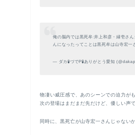
俺の脳内では黒死牟:井上和彦・縁壱さん
んになったってことは黒死牟は山寺宏一さ
— ダカ🧪づでP🧪ありがとう愛知 (@dakapi
物凄い威圧感で、あのシーンでの迫力が
次の登場はまだまだ先だけど、優しい声で話
同時に、黒死亡が山寺宏一さんじゃない