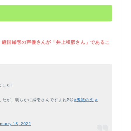
、継国縁壱の声優さんが「井上和彦さん」であるこ
した‼️
たが、明らかに縁壱さんですよね❓️😆
#鬼滅の刃
#
nuary 15, 2022