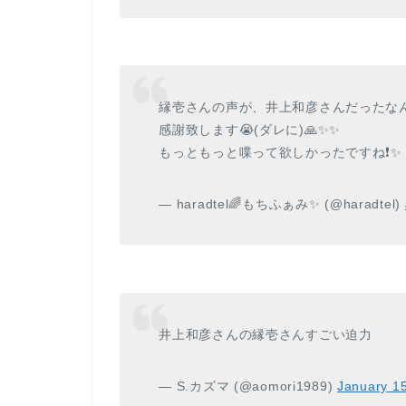
縁壱さんの声が、井上和彦さんだったな
感謝致します😭(ダレに)🙏✨✨
もっともっと喋って欲しかったですね❗️✨
— haradtel🌈もちふぁみ✨ (@haradtel)
井上和彦さんの縁壱さんすごい迫力
— S.カズマ (@aomori1989)
January 1