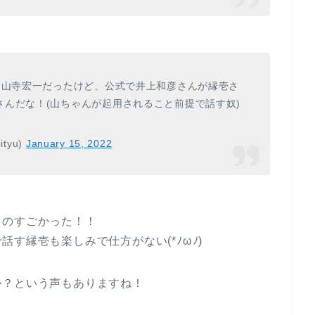
:山寺宏一だったけど、公式で井上和彦さんが縁壱さ
んだな！(山ちゃんが起用されること前提で話す奴)
tyu)
January 15, 2022
ものすごかった！！
す縁壱も楽しみで仕方がない(*ﾉωﾉ)
か？という声もありますね！