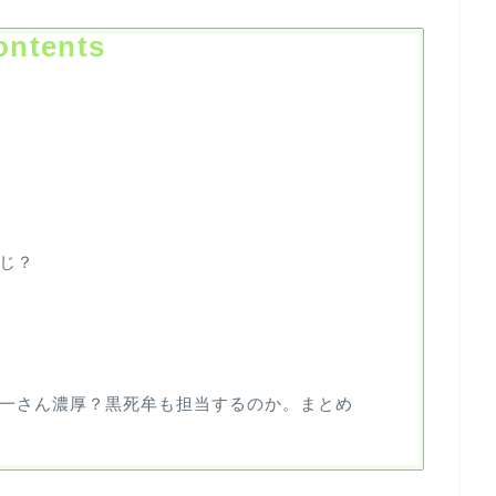
ontents
じ？
一さん濃厚？黒死牟も担当するのか。まとめ