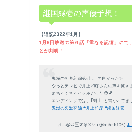
継国縁壱の声優予想！
【追記2022年1月】
1月9日放送の第６話「重なる記憶」にて
とが判明！
鬼滅の刃遊郭編第6話、面白かった✨
やっとテレビで井上和彦さんの声を聞きま
めちゃくちゃイケボだった😆💕
エンディングでは、｢剣士｣と書かれてまし
鬼滅の刃遊郭編
#井上和彦
#継国縁壱
— けい@🦊🈳🛠️👹⚔️✨ (@keihnk106)
Ja