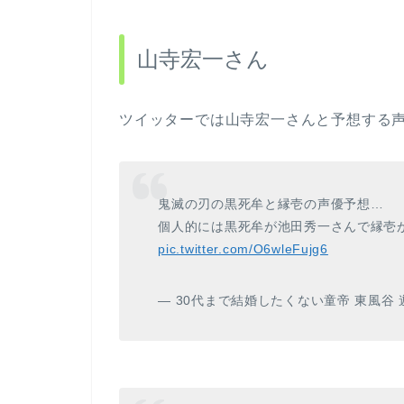
山寺宏一さん
ツイッターでは山寺宏一さんと予想する
鬼滅の刃の黒死牟と縁壱の声優予想…
個人的には黒死牟が池田秀一さんで縁壱が山
pic.twitter.com/O6wleFujg6
— 30代まで結婚したくない童帝 東風谷 遊作 