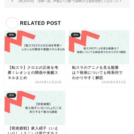
【BLEACH】『黒崎一護』声優は？卍解 “天鎖斬月”は最終形態じゃなかった？
RELATED POST
漫画
漫画
【転スラ】クロエの正体を考
転スラのアニメを見る順番
察！レオンとの関係や覚醒ス
は？映画についても時系列で
キルまとめ
わかりやすく解説
2025年11月20日
2025年5月12日
漫画
【呪術廻戦】家入硝子（いえ
いりしょうこ）は死亡する？