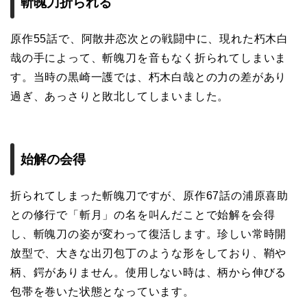
斬魄刀折られる
原作55話で、阿散井恋次との戦闘中に、現れた朽木白
哉の手によって、斬魄刀を音もなく折られてしまいま
す。当時の黒崎一護では、朽木白哉との力の差があり
過ぎ、あっさりと敗北してしまいました。
始解の会得
折られてしまった斬魄刀ですが、原作67話の浦原喜助
との修行で「斬月」の名を叫んだことで始解を会得
し、斬魄刀の姿が変わって復活します。珍しい常時開
放型で、大きな出刃包丁のような形をしており、鞘や
柄、鍔がありません。使用しない時は、柄から伸びる
包帯を巻いた状態となっています。