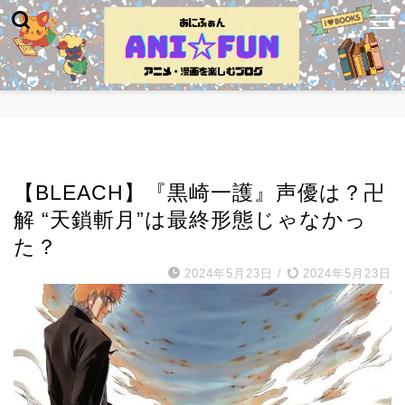
漫画
【BLEACH】『黒崎一護』声優は？卍
解 “天鎖斬月”は最終形態じゃなかっ
た？
2024年5月23日
/
2024年5月23日