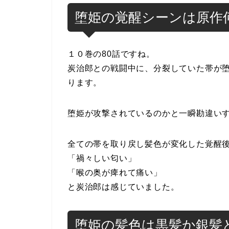
堕姫の覚醒シーンは原作
１０巻の80話ですね。
炭治郎との戦闘中に、分裂していた帯が
ります。
堕姫が攻撃されているのかと一瞬勘違い
全ての帯を取り戻し髪色が変化した覚醒
「禍々しい匂い」
「喉の奥が痺れて痛い」
と炭治郎は感じていました。
堕姫の髪色は黒髪か銀髪