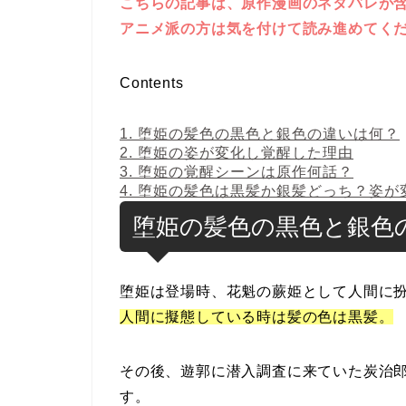
こちらの記事は、原作漫画のネタバレが
アニメ派の方は気を付けて読み進めてく
Contents
1.
堕姫の髪色の黒色と銀色の違いは何？
2.
堕姫の姿が変化し覚醒した理由
3.
堕姫の覚醒シーンは原作何話？
4.
堕姫の髪色は黒髪か銀髪どっち？姿が
堕姫の髪色の黒色と銀色
堕姫は登場時、花魁の蕨姫として人間に
人間に擬態している時は髪の色は黒髪。
その後、遊郭に潜入調査に来ていた炭治
す。