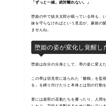
「ずっと一緒。絶対離れない。」
堕姫の中で妓夫太郎が眠っている時も、
妹を守らなければという意志が、蕨姫の
ませんね。
堕姫の姿が変化し覚醒し
堕姫は自分の分身として、帯の姿に変え
この帯は切見世に送られた「雛鶴」を監
を」を縛り付けたりと本体とは別の行動
更には遊郭の花魁たちを攫ったり、人間
したり、花街を支配するために動いてい