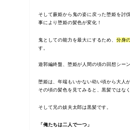
そして蕨姫から鬼の姿に戻った堕姫を討
事により堕姫の髪色が変化！
鬼としての能力を最大にするため、
分身
す。
遊郭編終盤、堕姫が人間の頃の回想シー
堕姫は、年端もいかない幼い頃から大人
その頃の髪色を見てみると、黒髪ではな
そして兄の妓夫太郎は黒髪です。
「俺たちは二人で一つ」