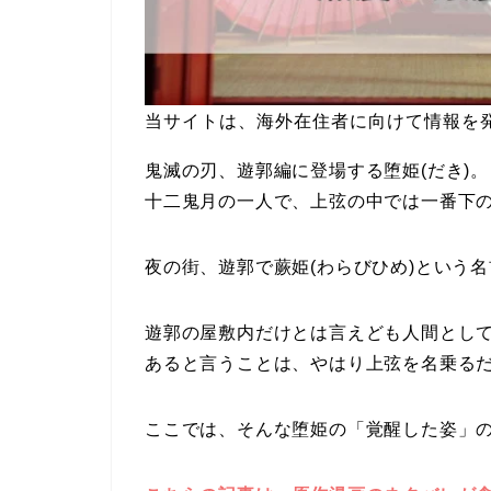
当サイトは、海外在住者に向けて情報を
鬼滅の刃、遊郭編に登場する堕姫(だき)。
十二鬼月の一人で、上弦の中では一番下
夜の街、遊郭で蕨姫(わらびひめ)という
遊郭の屋敷内だけとは言えども人間とし
あると言うことは、やはり上弦を名乗る
ここでは、そんな堕姫の「覚醒した姿」