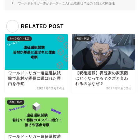
ワールドトリガー修がボーダーに入れた理由は？迅の予知との関係性
RELATED POST
キャラ紹介・名言
考察・解説
ワールドトリガー遠征選抜試
【呪術廻戦】禪院家の家系図
験で若村が隊長に選ばれた理
はどうなってる？クズと言わ
由を考察
れるのはなぜ？
2021年12月24日
2024年8月12日
考察・解説
ワールドトリガー遠征選抜若