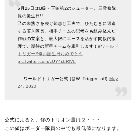
5月25日はB級・玉狛第2のシューター、三雲修隊
長の誕生日!!
己の未熟さを凌ぐ知恵と工夫で、ひたむきに邁進
する若き隊長。相手チームの思考をも組み込んだ
作戦の立案と、最大限にエースを活かす間接的援
護で、期待の新星チームを牽引します！
#ワールド
トリガー
#修お誕生日おめでとう
pic.twitter.com/zUY4cLRlVL
— ワールドトリガー公式 (@W_Trigger_off)
May
24, 2020
公式によると、修のトリオン量は２・・・
この値はボーダー隊員の中でも最低値になります。