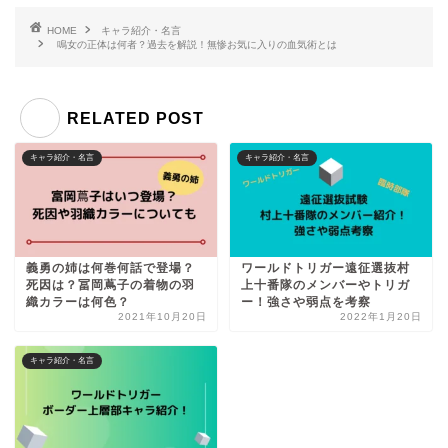
HOME
キャラ紹介・名言
鳴女の正体は何者？過去を解説！無惨お気に入りの血気術とは
RELATED POST
キャラ紹介・名言
キャラ紹介・名言
義勇の姉は何巻何話で登場？
ワールドトリガー遠征選抜村
死因は？冨岡蔦子の着物の羽
上十番隊のメンバーやトリガ
織カラーは何色？
ー！強さや弱点を考察
2021年10月20日
2022年1月20日
キャラ紹介・名言