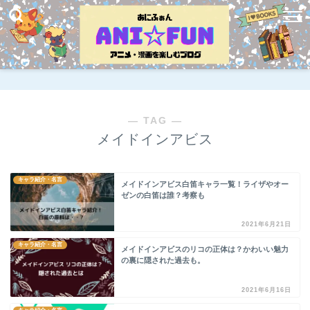
― TAG ―
メイドインアビス
キャラ紹介・名言
メイドインアビス白笛キャラ一覧！ライザやオー
ゼンの白笛は誰？考察も
2021年6月21日
キャラ紹介・名言
メイドインアビスのリコの正体は？かわいい魅力
の裏に隠された過去も。
2021年6月16日