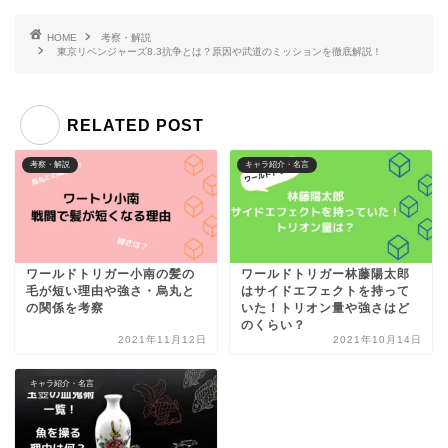
HOME
考察・解説
東京リベンジャーズ8.3抗争とは？原因や武道のミッションを徹底解説！
RELATED POST
考察・解説
キャラ紹介・名言
ワールドトリガー小南の髪の
ワールドトリガー林藤陽太郎
毛が短い理由や強さ・烏丸と
はサイドエフェクトを持って
の関係を考察
いた！トリオン量や強さはど
のくらい？
2021年11月12日
2021年10月14日
キャラ紹介・名言