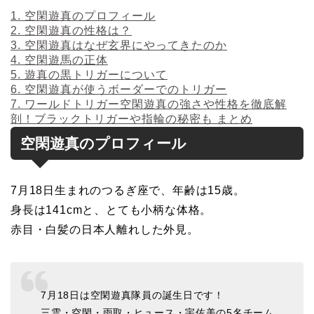
1.
空閑遊真のプロフィール
2.
空閑遊真の性格は？
3.
空閑遊真はなぜ玄界にやってきたのか
4.
空閑遊馬の正体
5.
遊真の黒トリガーについて
6.
空閑遊真が使うボーダーでのトリガー
7.
ワールドトリガー空閑遊真の強さや性格を徹底解
剖！ブラックトリガーや指輪の秘密も まとめ
空閑遊真のプロフィール
7月18日生まれのつるぎ座で、年齢は15歳。
身長は141cmと、とても小柄な体格。
赤目・白髪の日本人離れした外見。
7月18日は空閑遊真隊員の誕生日です！
三雲・空閑・雨取・ヒュース・宇佐美の5名チーム