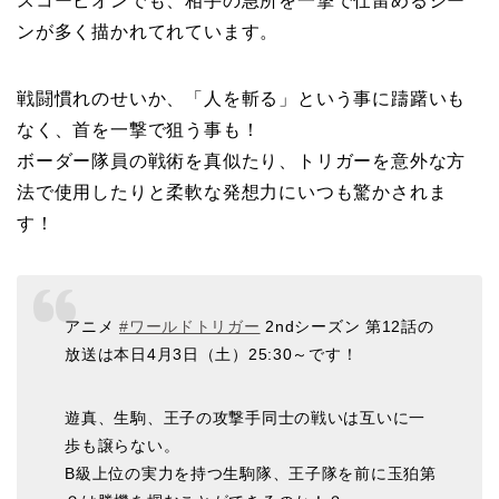
スコーピオンでも、相手の急所を一撃で仕留めるシー
ンが多く描かれてれています。
戦闘慣れのせいか、「人を斬る」という事に躊躇いも
なく、首を一撃で狙う事も！
ボーダー隊員の戦術を真似たり、トリガーを意外な方
法で使用したりと柔軟な発想力にいつも驚かされま
す！
アニメ
#ワールドトリガー
2ndシーズン 第12話の
放送は本日4月3日（土）25:30～です！
遊真、生駒、王子の攻撃手同士の戦いは互いに一
歩も譲らない。
B級上位の実力を持つ生駒隊、王子隊を前に玉狛第