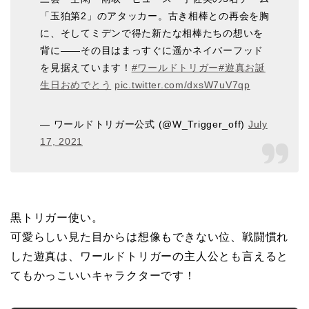
「玉狛第2」のアタッカー。古き相棒との再会を胸
に、そしてミデンで得た新たな相棒たちの想いを
背に――その目はまっすぐに遥かネイバーフッド
を見据えています！
#ワールドトリガー
#遊真お誕
生日おめでとう
pic.twitter.com/dxsW7uV7qp
— ワールドトリガー公式 (@W_Trigger_off)
July
17, 2021
黒トリガー使い。
可愛らしい見た目からは想像もできない位、戦闘慣れ
した遊真は、ワールドトリガーの主人公とも言えると
てもかっこいいキャラクターです！