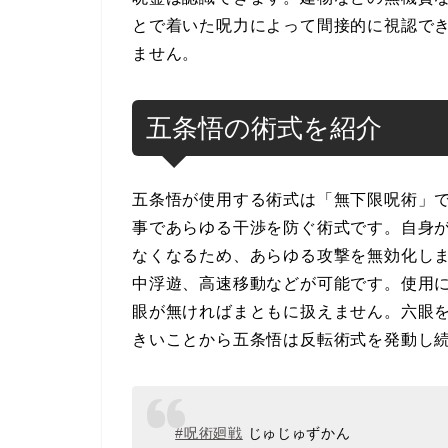
とで着いた呪力によって間接的に視認で
ません。
五条悟の術式を紹介
五条悟が使用する術式は「無下限呪術」
事であらゆる干渉を防ぐ術式です。自身
なくなるため、あらゆる攻撃を無効化し
中浮遊、高速移動などが可能です。使用
眼が無ければまともに扱えません。六眼
きいことから五条悟は反転術式を発動し
#呪術廻戦
じゅじゅずかん