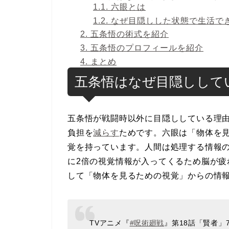
1.1.
六眼とは
1.2.
なぜ目隠しした状態で生活で
2.
五条悟の術式を紹介
3.
五条悟のプロフィールを紹介
4.
まとめ
五条悟はなぜ目隠しして
五条悟が戦闘時以外に目隠ししている理
負担を
減らす
ためです。六眼は「物体を
覚を持っています。人間は処理する情報
に2倍の視覚情報が入ってくるため脳が
して「物体を見るための視覚」からの情
TVアニメ『
#呪術廻戦
』第18話「賢者」7