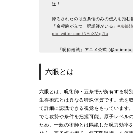
送!!
降ろされたのは五条悟のみの侵入を拒む
「余程腕が立つ 呪詛師がいる」
#京都
pic.twitter.com/NEoXVrg7fu
— 『呪術廻戦』アニメ公式 (@animejuju
六眼とは
六眼とは、呪術師・五条悟が所有する特
生得術式とは異なる特殊体質です。光を
て詳細に認識できる視覚をもっています
でも攻勢や条件を把握可能。原子レベル
ため、一般の術師とは隔絶した呪力効率