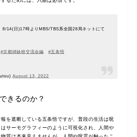
用するためには、六眼は必須です。
8/14(日)17時よりMBS/TBS系全国28局ネットにて
!
#京都姉妹校交流会編
#五条悟
tsu)
August 13, 2022
できるのか？
情報を遮断している五条悟ですが、普段の生活は呪
力はサーモグラフィーのように可視化され、人間や
な物質は本来見えませんが、人間や呪霊が触ったこ