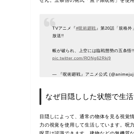
せん。五条悟の術式「無下限呪術」を使
TVアニメ『
#呪術廻戦
』第20話「規格外」
放送!!
帳が破られ、上空には臨戦態勢の五条悟!
pic.twitter.com/RONg62Rkj9
— 『呪術廻戦』アニメ公式 (@animejuju
なぜ目隠しした状態で生活
目隠しによって、通常の物体を見る視覚
力の視覚を使用して生活しています。呪
呪霊は認識できます。建物などの無機質