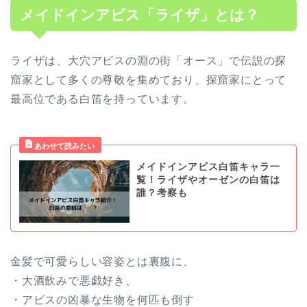
メイドインアビス「ライザ」とは？
ライザは、大穴アビスの淵の街「オース」で伝説の探
窟家として多くの尊敬を集めており、探窟家にとって
最高位である白笛を持っています。
メイドインアビス白笛キャラ一
覧！ライザやオーゼンの白笛は
誰？考察も
金髪で可愛らしい容姿とは裏腹に、
・大酒飲みで悪戯好き、
・アビスの凶暴な生物を何匹も倒す