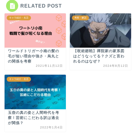
RELATED POST
キャラ紹介・名言
考察・解説
ワールドトリガー小南の髪の
【呪術廻戦】禪院家の家系図
毛が短い理由や強さ・烏丸と
はどうなってる？クズと言わ
の関係を考察
れるのはなぜ？
2021年11月12日
2024年8月12日
キャラ紹介・名言
玉壺の真の姿と人間時代を考
察！芸術にこだわる訳は過去
が関係？
2022年1月4日