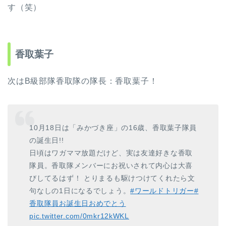
す（笑）
香取葉子
次はB級部隊香取隊の隊長：香取葉子！
10月18日は「みかづき座」の16歳、香取葉子隊員
の誕生日!!
日頃はワガママ放題だけど、実は友達好きな香取
隊員。香取隊メンバーにお祝いされて内心は大喜
びしてるはず！ とりまるも駆けつけてくれたら文
句なしの1日になるでしょう。
#ワールドトリガー
#
香取隊員お誕生日おめでとう
pic.twitter.com/0mkr12kWKL