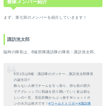
番隊メンバー紹介
まず、第七班のメンバーを紹介していきます！
諏訪洸太郎
臨時の隊長は、B級部隊諏訪隊の隊長：諏訪洸太郎。
8月1日はB級・諏訪隊のガンナー、諏訪洸太郎隊長
の誕生日!!
飾らない人柄でチームを引っ張り、持ち前の胆力
でアグレッシブに戦線を切り開いていく姿は頼も
しいの一言。至近距離からぶっ放すＷショットガ
ンの火力は絶大です！
#ワールドトリガー
#諏訪隊