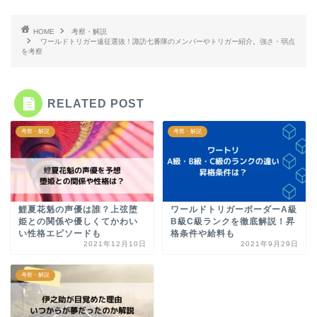
HOME
考察・解説
ワールドトリガー遠征選抜！諏訪七番隊のメンバーやトリガー紹介。強さ・弱点
を考察
RELATED POST
考察・解説
考察・解説
鯉夏花魁の声優は誰？上弦堕
ワールドトリガーボーダーA級
姫との関係や優しくてかわい
B級C級ランクを徹底解説！昇
い性格エピソードも
格条件や給料も
2021年12月10日
2021年9月29日
考察・解説