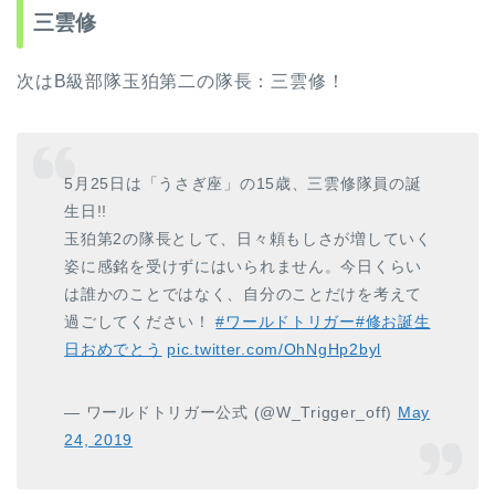
三雲修
次はB級部隊玉狛第二の隊長：三雲修！
5月25日は「うさぎ座」の15歳、三雲修隊員の誕
生日!!
玉狛第2の隊長として、日々頼もしさが増していく
姿に感銘を受けずにはいられません。今日くらい
は誰かのことではなく、自分のことだけを考えて
過ごしてください！
#ワールドトリガー
#修お誕生
日おめでとう
pic.twitter.com/OhNgHp2byl
— ワールドトリガー公式 (@W_Trigger_off)
May
24, 2019