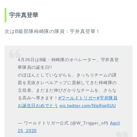
宇井真登華
次はB級部隊柿崎隊の隊員：宇井真登華！
4月26日はB級・柿崎隊のオペレーター、宇井真登
華隊員の誕生日!!
のほほんとしていながらも、きっちりチームの課
題を見抜きレベルアップに貢献してきた柿崎隊の
立役者。まだまだ伸びざかりなチームを、さらな
る高みへ導きます！
#ワールドトリガー
#宇井隊員
お誕生日おめでとう
pic.twitter.com/Nts8jjg0UU
— ワールドトリガー公式 (@W_Trigger_off)
April
25, 2020