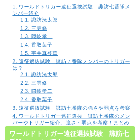
1.
ワールドトリガー遠征選抜試験 諏訪七番隊メ
ンバー紹介
1.1.
諏訪洸太郎
1.2.
三雲修
1.3.
隠岐孝二
1.4.
香取葉子
1.5.
宇井真登華
2.
遠征選抜試験 諏訪７番隊メンバーのトリガー
は？
2.1.
諏訪洸太郎
2.2.
三雲修
2.3.
隠岐孝二
2.4.
香取葉子
3.
遠征選抜試験 諏訪七番隊の強さや弱点を考察
4.
ワールドトリガー遠征選抜！諏訪七番隊のメン
バーやトリガー紹介。強さ・弱点を考察！まとめ
ワールドトリガー遠征選抜試験 諏訪七