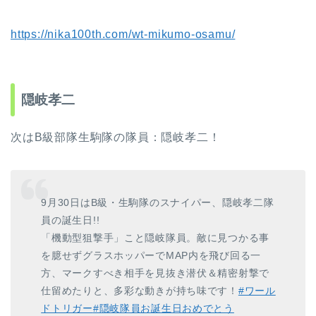
https://nika100th.com/wt-mikumo-osamu/
隠岐孝二
次はB級部隊生駒隊の隊員：隠岐孝二！
9月30日はB級・生駒隊のスナイパー、隠岐孝二隊
員の誕生日!!
「機動型狙撃手」こと隠岐隊員。敵に見つかる事
を臆せずグラスホッパーでMAP内を飛び回る一
方、マークすべき相手を見抜き潜伏＆精密射撃で
仕留めたりと、多彩な動きが持ち味です！
#ワール
ドトリガー
#隠岐隊員お誕生日おめでとう