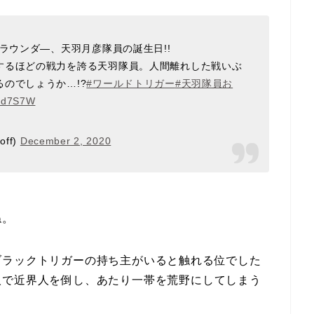
ラウンダ―、天羽月彦隊員の誕生日!!
するほどの戦力を誇る天羽隊員。人間離れした戦いぶ
のでしょうか…!?
#ワールドトリガー
#天羽隊員お
2ed7S7W
ff)
December 2, 2020
ね。
ブラックトリガーの持ち主がいると触れる位でした
人で近界人を倒し、あたり一帯を荒野にしてしまう