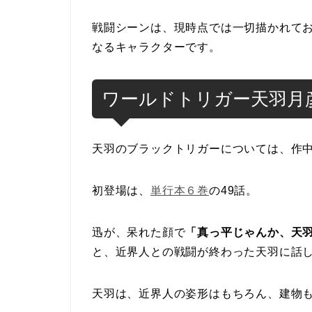
戦闘シーンは、現時点では一切描かれて
なるキャラクターです。
ワールドトリガー天羽月
天羽のブラックトリガーについては、作
初登場は、
単行本６巻
の49話。
迅が、呆れた顔で
「真っ平じゃんか、天
と、近界人との戦闘が終わった天羽に話
天羽は、近界人の姿形はもちろん、建物も全