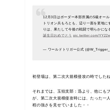
12月3日はボーダー本部所属のS級オール
トリオン兵もろとも、辺り一面を更地に
りは、果たして今後の戦闘で明らかになる
誕生日おめでとう
pic.twitter.com/YY2
— ワールドトリガー公式 (@W_Trigger_o
初登場は、第二次大規模侵攻の時でした
それまでは、玉狛支部：迅より、他にも
が、第二次大規模侵攻時には、たった一
程の強さを見せていました・・