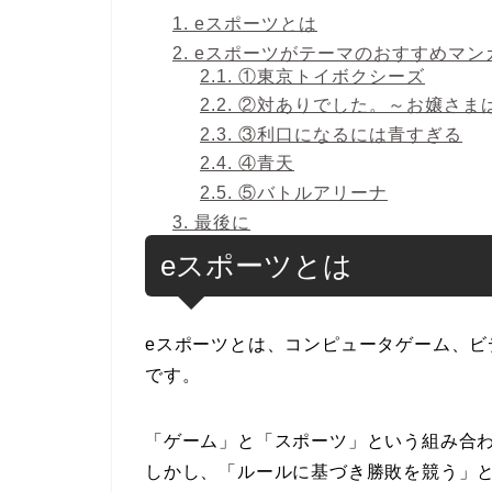
1.
eスポーツとは
2.
eスポーツがテーマのおすすめマン
2.1.
①東京トイボクシーズ
2.2.
②対ありでした。～お嬢さま
2.3.
③利口になるには青すぎる
2.4.
④青天
2.5.
⑤バトルアリーナ
3.
最後に
eスポーツとは
eスポーツとは、コンピュータゲーム、
です。
「ゲーム」と「スポーツ」という組み合
しかし、「ルールに基づき勝敗を競う」