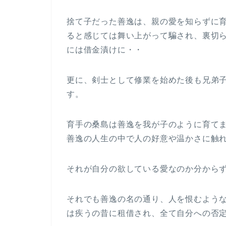
捨て子だった善逸は、親の愛を知らずに
ると感じては舞い上がって騙され、裏切
には借金漬けに・・
更に、剣士として修業を始めた後も兄弟
す。
育手の桑島は善逸を我が子のように育て
善逸の人生の中で人の好意や温かさに触
それが自分の欲している愛なのか分から
それでも善逸の名の通り、人を恨むよう
は疾うの昔に租借され、全て自分への否