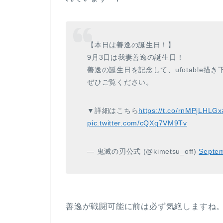
【本日は善逸の誕生日！】
9月3日は我妻善逸の誕生日！
善逸の誕生日を記念して、ufotable
ぜひご覧ください。
▼詳細はこちら
https://t.co/rnMPjLHLGx
pic.twitter.com/cQXq7VM9Tv
— 鬼滅の刃公式 (@kimetsu_off)
Septem
善逸が戦闘可能に前は必ず気絶しますね