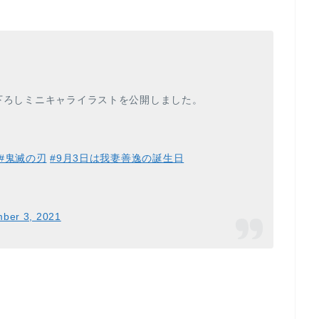
描き下ろしミニキャライラストを公開しました。
#鬼滅の刃
#9月3日は我妻善逸の誕生日
ber 3, 2021
。