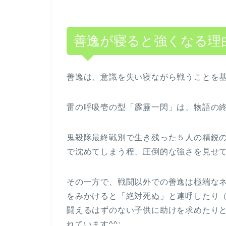
善逸が寝ると強くなる理
善逸は、意識を失い寝ながら戦うことを
雷の呼吸壱の型「霹靂一閃」は、物語の
鬼殺隊最終戦別で生き残った５人の精鋭
で沈めてしまう程、圧倒的な強さを見せ
その一方で、戦闘以外での善逸は極端な
をみかけると「絶対死ぬ」と連呼したり
闘えるはずのない子供に助けを求めたり
れています^^;