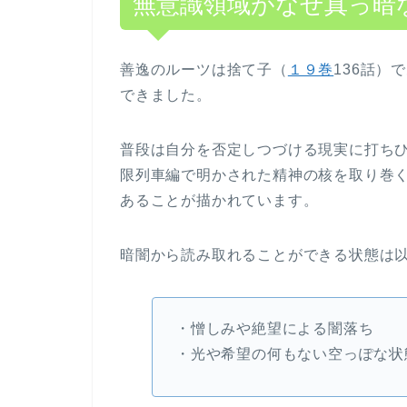
無意識領域がなぜ真っ暗
善逸のルーツは捨て子（
１９巻
136話）
できました。
普段は自分を否定しつづける現実に打ち
限列車編で明かされた精神の核を取り巻
あることが描かれています。
暗闇から読み取れることができる状態は
・憎しみや絶望による闇落ち
・光や希望の何もない空っぽな状