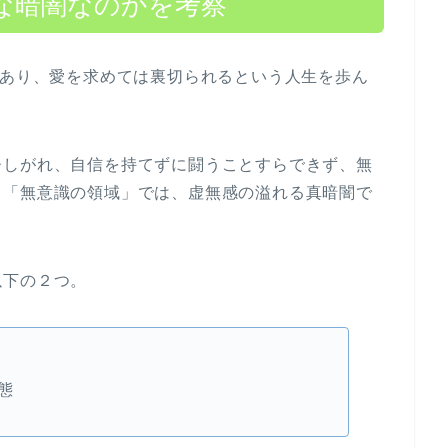
な暗闇なのかを考察
であり、愛を求めては裏切られるという人生を歩ん
ひしがれ、自信を持てずに闘うことすらできず、無
く「無意識の領域」では、虚無感の溢れる真暗闇で
以下の２つ。
態