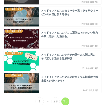
2021年6月22日
キャラ紹介・名言
メイドインアビス白笛キャラ一覧！ライザやオー
ゼンの白笛は誰？考察も
2021年6月21日
キャラ紹介・名言
メイドインアビスのリコの正体は？かわいい魅力
の裏に隠された過去も。
2021年6月16日
キャラ紹介・名言
メイドインアビスのナナチの正体は人間の男の
子？悲しき過去も徹底解説
2021年6月14日
アニメ関連・感想
メイドインアビスのアニメ映画を見る順番は？総
集編との違いは何？
2021年6月2日
...
1
29
30