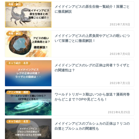
考察・解説
メイドインアビスの原生生物一覧紹介！深層ごと
に徹底解説
2021年7月9日
考察・解説
メイドインアビスの上昇負荷やアビスの呪いにつ
いて深層ごとに徹底解説！
2021年7月6日
キャラ紹介・名言
メイドインアビスのレグの正体は何者？ライザと
の関連性は？
2021年7月1日
アニメ関連・感想
ワールドトリガー３期はいつから放送？漫画何巻
からどこまで？OPや見どころも！
2021年6月25日
キャラ紹介・名言
メイドインアビスのプルシュカの正体は？リコの
白笛とプルシュカの関連性も